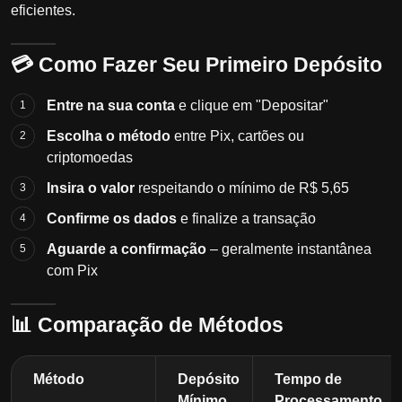
eficientes.
💳 Como Fazer Seu Primeiro Depósito
Entre na sua conta
e clique em "Depositar"
Escolha o método
entre Pix, cartões ou
criptomoedas
Insira o valor
respeitando o mínimo de R$ 5,65
Confirme os dados
e finalize a transação
Aguarde a confirmação
– geralmente instantânea
com Pix
📊 Comparação de Métodos
Método
Depósito
Tempo de
Mínimo
Processamento