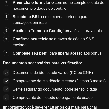
Preencha o formulário
com nome completo, data de
nascimento e dados de contato.
Selecione BRL
como moeda preferida para
transações em reais.
Aceite os Termos e Condições
após leitura atenta.
Confirme seu telefone
através do código SMS
enviado.
Complete seu perfil
para liberar acesso aos bônus.
Documentos necessários para verificação:
Documento de identidade válido (RG ou CNH)
Comprovante de residência recente (últimos 3 meses)
Selfie segurando documento (pode ser solicitada)
Comprovante do método de pagamento usado
Importante:
Você deve ter
18 anos ou mais
para criar