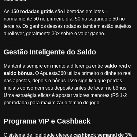
As
150 rodadas grátis
são liberadas em lotes –
normalmente 50 no primeiro dia, 50 no segundo e 50 no
terceiro. Os ganhos dessas rodadas também estão sujeitos
a rollover, geralmente 30x sobre o valor ganho.
Gestão Inteligente do Saldo
Mantenha sempre em mente a diferença entre
saldo real
e
saldo bônus
. O Apuesta360 utiliza primeiro o dinheiro real
nas apostas, depois o bônus. Isso significa que perdas
iniciais consomem seu depósito antes de tocar no bônus.
Uma estratégia eficaz é apostar valores menores (R$ 1-2
por rodada) para maximizar o tempo de jogo.
Programa VIP e Cashback
O sistema de fidelidade oferece
cashback semanal de 3%