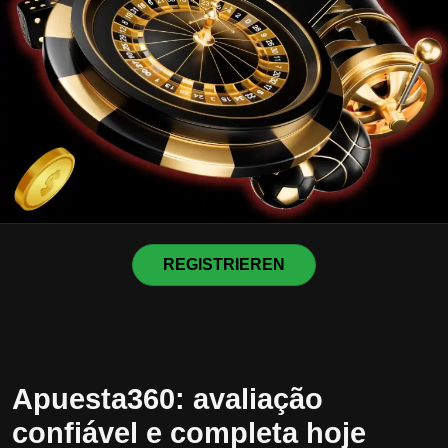
REGISTRIEREN
Apuesta360: avaliação
confiável e completa hoje