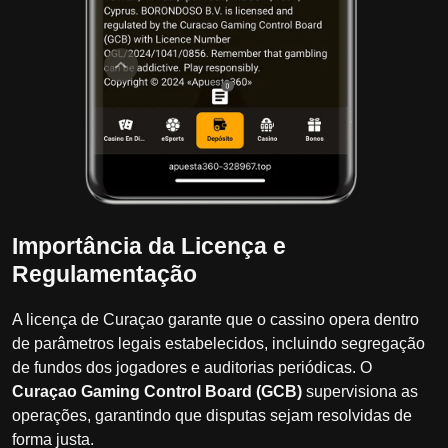
Importância da Licença e
Regulamentação
A licença de Curaçao garante que o cassino opera dentro
de parâmetros legais estabelecidos, incluindo segregação
de fundos dos jogadores e auditorias periódicas. O
Curaçao Gaming Control Board (GCB)
supervisiona as
operações, garantindo que disputas sejam resolvidas de
forma justa.