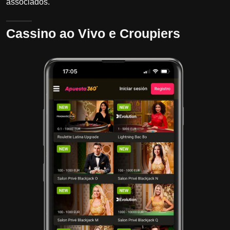
associados.
Cassino ao Vivo e Croupiers