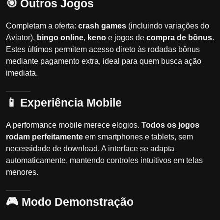
🎯 Outros Jogos
Completam a oferta:
crash games
(incluindo variações do
Aviator),
bingo online
,
keno
e jogos de
compra de bônus
.
Estes últimos permitem acesso direto às rodadas bônus
mediante pagamento extra, ideal para quem busca ação
imediata.
📱 Experiência Mobile
A performance mobile merece elogios.
Todos os jogos
rodam perfeitamente
em smartphones e tablets, sem
necessidade de download. A interface se adapta
automaticamente, mantendo controles intuitivos em telas
menores.
🎮 Modo Demonstração