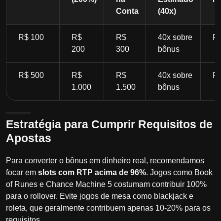
Conta
(40x)
R$ 100
R$
R$
40x sobre
R$
200
300
bônus
R$ 500
R$
R$
40x sobre
R$
1.000
1.500
bônus
Estratégia para Cumprir Requisitos de
Apostas
Para converter o bônus em dinheiro real, recomendamos
focar em
slots com RTP acima de 96%
. Jogos como Book
of Runes e Chance Machine 5 costumam contribuir 100%
para o rollover. Evite jogos de mesa como blackjack e
roleta, que geralmente contribuem apenas 10-20% para os
requisitos.