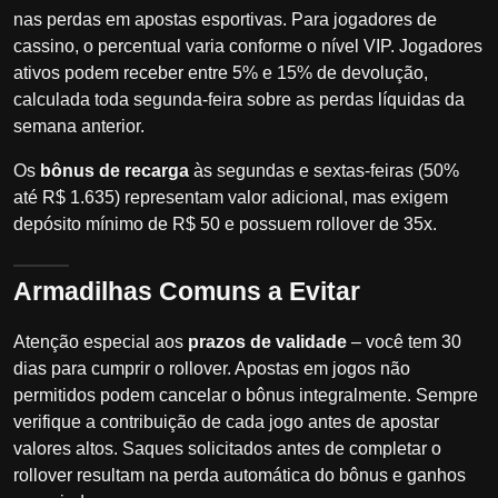
nas perdas em apostas esportivas. Para jogadores de
cassino, o percentual varia conforme o nível VIP. Jogadores
ativos podem receber entre 5% e 15% de devolução,
calculada toda segunda-feira sobre as perdas líquidas da
semana anterior.
Os
bônus de recarga
às segundas e sextas-feiras (50%
até R$ 1.635) representam valor adicional, mas exigem
depósito mínimo de R$ 50 e possuem rollover de 35x.
Armadilhas Comuns a Evitar
Atenção especial aos
prazos de validade
– você tem 30
dias para cumprir o rollover. Apostas em jogos não
permitidos podem cancelar o bônus integralmente. Sempre
verifique a contribuição de cada jogo antes de apostar
valores altos. Saques solicitados antes de completar o
rollover resultam na perda automática do bônus e ganhos