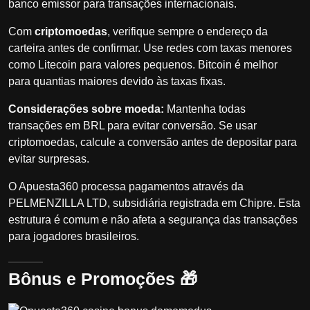
banco emissor para transações internacionais.
Com
criptomoedas
, verifique sempre o endereço da
carteira antes de confirmar. Use redes com taxas menores
como Litecoin para valores pequenos. Bitcoin é melhor
para quantias maiores devido às taxas fixas.
Considerações sobre moeda:
Mantenha todas
transações em BRL para evitar conversão. Se usar
criptomoedas, calcule a conversão antes de depositar para
evitar surpresas.
O Apuesta360 processa pagamentos através da
PELMENZILLA LTD, subsidiária registrada em Chipre. Esta
estrutura é comum e não afeta a segurança das transações
para jogadores brasileiros.
Bônus e Promoções 🎁