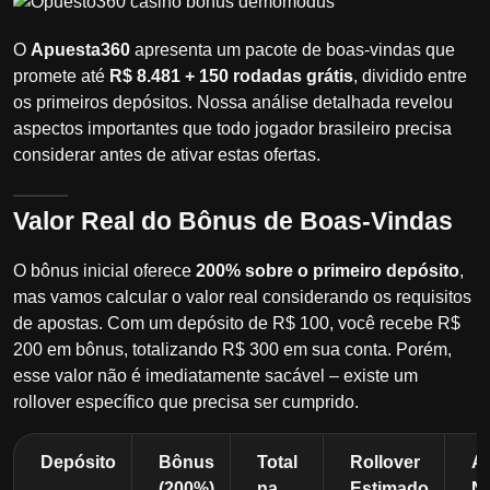
O
Apuesta360
apresenta um pacote de boas-vindas que
promete até
R$ 8.481 + 150 rodadas grátis
, dividido entre
os primeiros depósitos. Nossa análise detalhada revelou
aspectos importantes que todo jogador brasileiro precisa
considerar antes de ativar estas ofertas.
Valor Real do Bônus de Boas-Vindas
O bônus inicial oferece
200% sobre o primeiro depósito
,
mas vamos calcular o valor real considerando os requisitos
de apostas. Com um depósito de R$ 100, você recebe R$
200 em bônus, totalizando R$ 300 em sua conta. Porém,
esse valor não é imediatamente sacável – existe um
rollover específico que precisa ser cumprido.
Depósito
Bônus
Total
Rollover
A
(200%)
na
Estimado
N