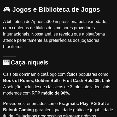
🎮 Jogos e Biblioteca de Jogos
A biblioteca do Apuesta360 impressiona pela variedade,
com centenas de títulos dos melhores provedores
internacionais. Nossa análise revelou que a plataforma
atende perfeitamente às preferências dos jogadores
brasileiros.
🎰 Caça-níqueis
Os slots dominam o catálogo com títulos populares como
Book of Runes
,
Golden Bull
e
Fruit Cash Hold 39; Link
.
A seleção inclui desde clássicos de 3 rolos até vídeo slots
modernos com
RTP médio de 96%
.
Provedores renomados como
Pragmatic Play
,
PG Soft
e
Betsoft Gaming
garantem qualidade gráfica e jogabilidade
fluida. Os jackpots progressivos oferecem prêmios