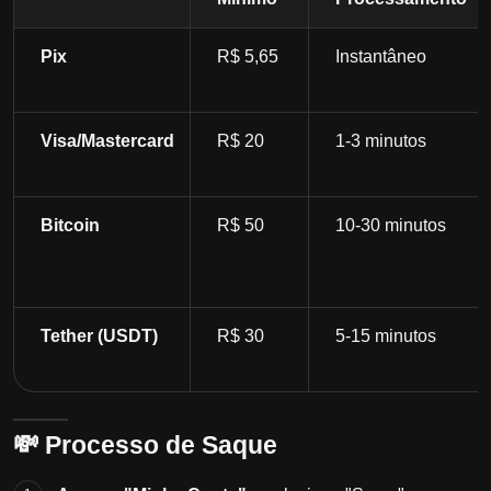
Pix
R$ 5,65
Instantâneo
Visa/Mastercard
R$ 20
1-3 minutos
Bitcoin
R$ 50
10-30 minutos
Tether (USDT)
R$ 30
5-15 minutos
💸 Processo de Saque