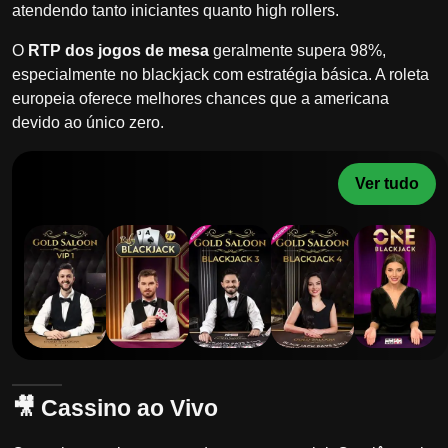
atendendo tanto iniciantes quanto high rollers.
O
RTP dos jogos de mesa
geralmente supera 98%,
especialmente no blackjack com estratégia básica. A roleta
europeia oferece melhores chances que a americana
devido ao único zero.
Ver tudo
🎥 Cassino ao Vivo