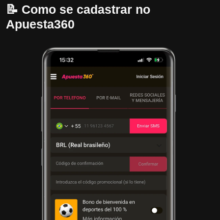
📝 Como se cadastrar no
Apuesta360